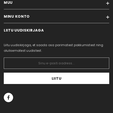
MUU
Meist
Rehvitööd
MINU KONTO
Kaubamärgid
Ostujuhend
Soodustooted
Privaatsuspoliitika
LIITU UUDISKIRJAGA
Minu konto
Uued tooted
Küpsiste poliitika
Tellimuste ajalugu
Sisukaart
Kontakt
Liitu uudiskirjaga, et saada osa parimatest pakkumistest ning
Tellitud tooted
olulisematest uudistest.
LIITU