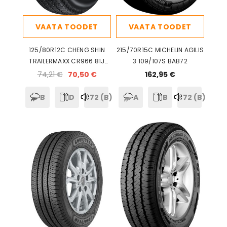
VAATA TOODET
VAATA TOODET
125/80R12C CHENG SHIN
215/70R15C MICHELIN AGILIS
TRAILERMAXX CR966 81J
3 109/107S BAB72
DBB72
74,21 €
70,50 €
162,95 €
B
D
72 (B)
A
B
72 (B)