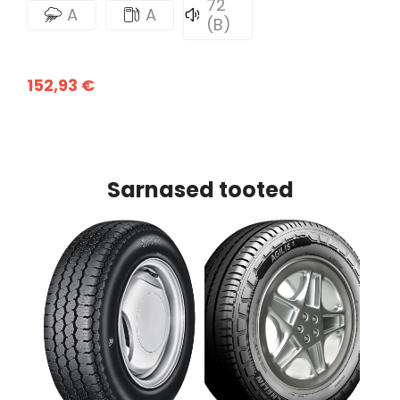
72
A
A
(B)
152,93 €
Sarnased tooted