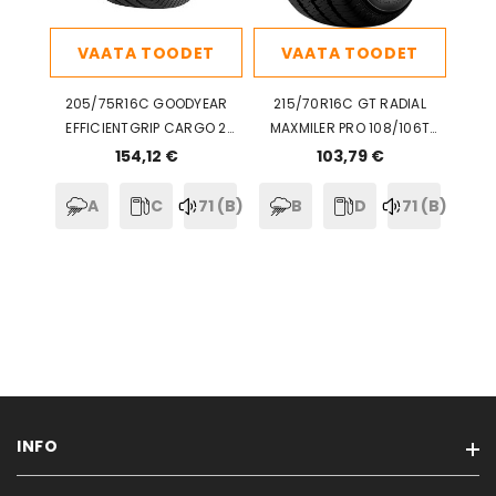
VAATA TOODET
VAATA TOODET
205/75R16C GOODYEAR
215/70R16C GT RADIAL
EFFICIENTGRIP CARGO 2
MAXMILER PRO 108/106T
110/108R CAB71
DBB71
154,12 €
103,79 €
A
C
71 (B)
B
D
71 (B)
INFO