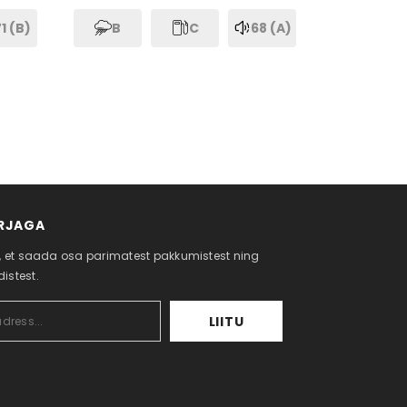
1 (B)
B
C
68 (A)
IRJAGA
ga, et saada osa parimatest pakkumistest ning
istest.
LIITU