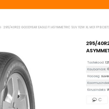
A LAIAS VALIKUS KASUTATUD REHVE, K
ÜSI PAKKUMIST
295/40R22 GOODYEAR EAGLE F1 ASYMMETRIC SUV 112W XL MO1 FP BCB7
295/40R2
ASYMMETR
Tootekood:
12
Kaubamärk:
Hooaeg:
suve
Koormusindek
Kiirusindeks:
C