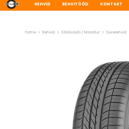
REHVID
REHVITÖÖD
KONTAKT
PAKUME K
home
Rehvid
Sõiduauto / Maastur
Suverehvid