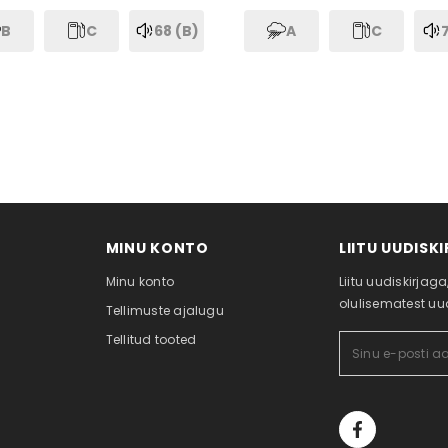
B
C
68 (B)
A
C
7
MINU KONTO
LIITU UUDISK
Minu konto
Liitu uudiskirja
olulisematest uud
Tellimuste ajalugu
Tellitud tooted