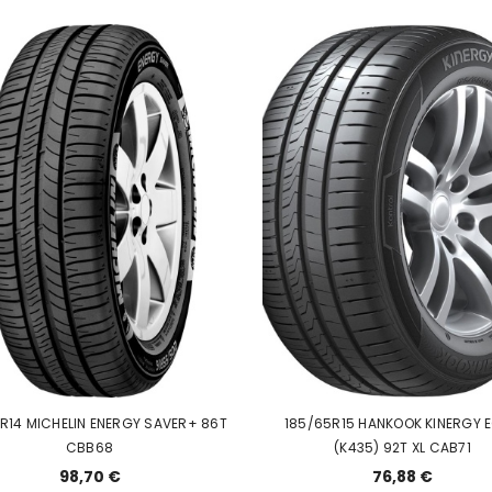
R14 MICHELIN ENERGY SAVER+ 86T
185/65R15 HANKOOK KINERGY 
CBB68
(K435) 92T XL CAB71
98,70 €
76,88 €