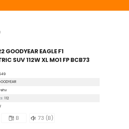
 53462990
3
2 GOODYEAR EAGLE F1
IC SUV 112W XL MO1 FP BCB73
549
GOODYEAR
rehv
s:
112
W
B
73 (B)