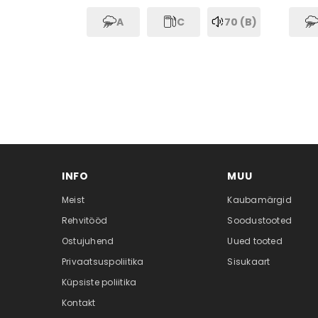
A
C
70 (B)
INFO
MUU
Meist
Kaubamärgid
Rehvitööd
Soodustooted
Ostujuhend
Uued tooted
Privaatsuspoliitika
Sisukaart
Küpsiste poliitika
Kontakt