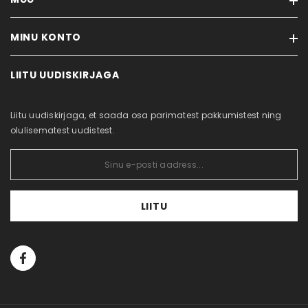
Meist
Rehvitööd
MINU KONTO
Kaubamärgid
Ostujuhend
Soodustooted
Privaatsuspoliitika
LIITU UUDISKIRJAGA
Minu konto
Uued tooted
Küpsiste poliitika
Tellimuste ajalugu
Sisukaart
Kontakt
Liitu uudiskirjaga, et saada osa parimatest pakkumistest ning
Tellitud tooted
olulisematest uudistest.
LIITU