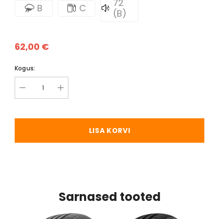
72
B
C
(B)
62,00 €
Kogus:
LISA KORVI
Sarnased tooted