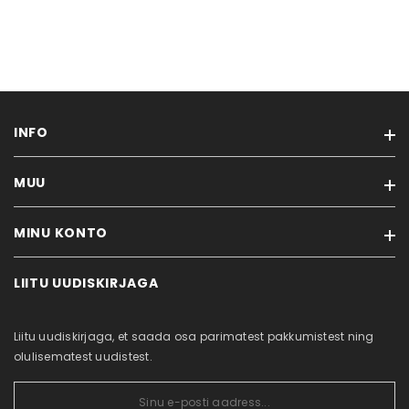
INFO
MUU
Meist
Rehvitööd
MINU KONTO
Kaubamärgid
Ostujuhend
Soodustooted
Privaatsuspoliitika
LIITU UUDISKIRJAGA
Minu konto
Uued tooted
Küpsiste poliitika
Tellimuste ajalugu
Sisukaart
Kontakt
Liitu uudiskirjaga, et saada osa parimatest pakkumistest ning
Tellitud tooted
olulisematest uudistest.