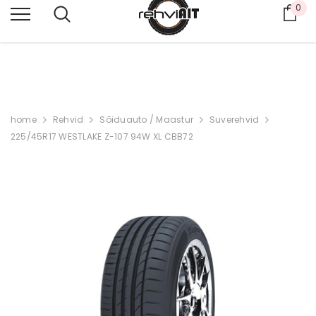
0
Ost
PAKUME KA LAIAS VALIKUS KASUTATUD REHVE,
K
ÜSI PAKKUMIST 53462990
home
Rehvid
Sõiduauto / Maastur
Suverehvid
225/45R17 WESTLAKE Z-107 94W XL CBB72