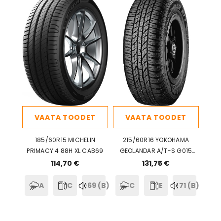
VAATA TOODET
VAATA TOODET
185/60R15 MICHELIN
215/60R16 YOKOHAMA
PRIMACY 4 88H XL CAB69
GEOLANDAR A/T-S G015
95H RPB ECB71 3PMSF M+S
114,70 €
131,75 €
A
C
69 (B)
C
E
71 (B)