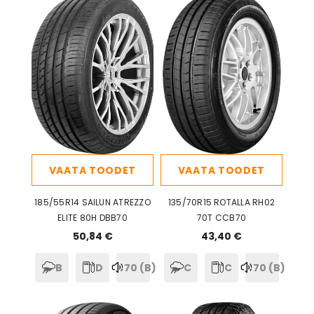
VAATA TOODET
VAATA TOODET
185/55R14 SAILUN ATREZZO
135/70R15 ROTALLA RH02
ELITE 80H DBB70
70T CCB70
50,84 €
43,40 €
B
D
70 (B)
C
C
70 (B)