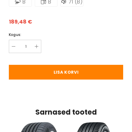
B
B
71 (B)
189,48 €
Kogus:
LISA KORVI
Sarnased tooted