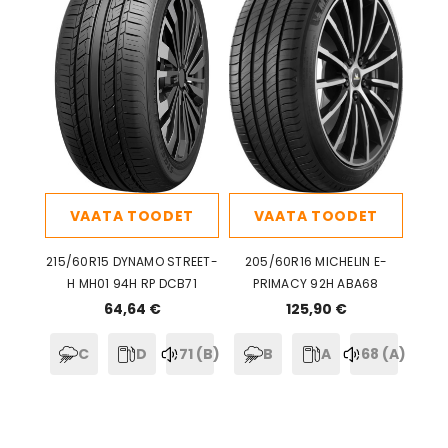
VAATA TOODET
VAATA TOODET
215/60R15 DYNAMO STREET-
205/60R16 MICHELIN E-
H MH01 94H RP DCB71
PRIMACY 92H ABA68
64,64 €
125,90 €
C
D
71 (B)
B
A
68 (A)