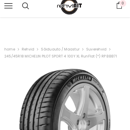
0
Ost
PAKUME KA LAIAS VALIKUS KASUTATUD REHVE,
K
ÜSI PAKKUMIST 53462990
home
Rehvid
Sõiduauto / Maastur
Suverehvid
245/45R18 MICHELIN PILOT SPORT 4 100Y XL RunFlat (*) RP BBB71