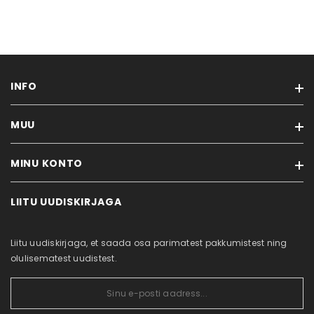
INFO
MUU
Meist
Rehvitööd
MINU KONTO
Kaubamärgid
Ostujuhend
Soodustooted
Privaatsuspoliitika
LIITU UUDISKIRJAGA
Minu konto
Uued tooted
Küpsiste poliitika
Tellimuste ajalugu
Sisukaart
Kontakt
Liitu uudiskirjaga, et saada osa parimatest pakkumistest ning
Tellitud tooted
olulisematest uudistest.