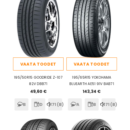
VAATA TOODET
VAATA TOODET
195/50R15 GOODRIDE Z-107
195/65R15 YOKOHAMA
82V DBB71
BLUEARTH AE51 91V BAB71
49,60 €
143,34 €
B
D
71 (B)
A
B
71 (B)