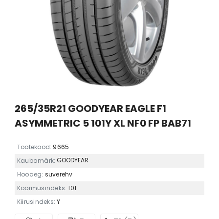
265/35R21 GOODYEAR EAGLE F1
ASYMMETRIC 5 101Y XL NF0 FP BAB71
Tootekood:
9665
GOODYEAR
Kaubamärk:
Hooaeg:
suverehv
Koormusindeks:
101
Kiirusindeks:
Y