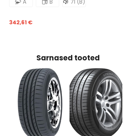
A
B
71 (B)
342,61 €
Sarnased tooted