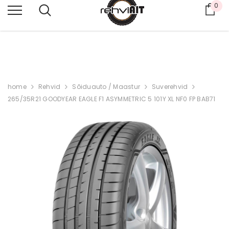
0
Ost
PAKUME KA LAIAS VALIKUS KASUTATUD REHVE,
K
ÜSI PAKKUMIST 53462990
home
Rehvid
Sõiduauto / Maastur
Suverehvid
265/35R21 GOODYEAR EAGLE F1 ASYMMETRIC 5 101Y XL NF0 FP BAB71