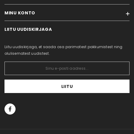
Rehvitööd
MINU KONTO
Kaubamärgid
Ostujuhend
Soodustooted
Privaatsuspoliitika
LIITU UUDISKIRJAGA
Minu konto
Uued tooted
Küpsiste poliitika
Tellimuste ajalugu
Sisukaart
Kontakt
Liitu uudiskirjaga, et saada osa parimatest pakkumistest ning
Tellitud tooted
olulisematest uudistest.
LIITU